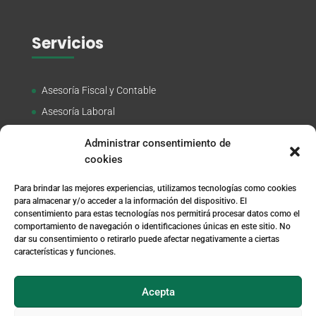
Servicios
Asesoría Fiscal y Contable
Asesoría Laboral
Correduría de Seguros
Administrar consentimiento de
Asesoría Jurídica
cookies
Trámites en DGT
Para brindar las mejores experiencias, utilizamos tecnologías como cookies
Asesoría LOPD
para almacenar y/o acceder a la información del dispositivo. El
consentimiento para estas tecnologías nos permitirá procesar datos como el
Otros Trámites
comportamiento de navegación o identificaciones únicas en este sitio. No
dar su consentimiento o retirarlo puede afectar negativamente a ciertas
características y funciones.
Acepta
Aviso legal
Política de cookies