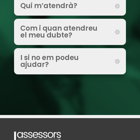
Qui m’atendrà?
Com i quan atendreu
el meu dubte?
I si no em podeu
ajudar?