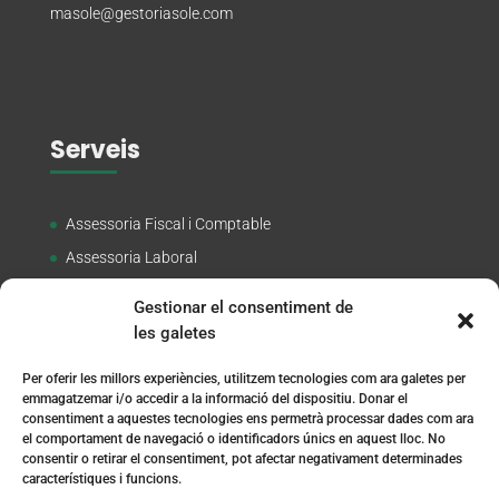
masole@gestoriasole.com
Serveis
Assessoria Fiscal i Comptable
Assessoria Laboral
Corredoria d’Assegurances
Gestionar el consentiment de
Assessoria Jurídica
les galetes
Tràmits a DGT
Per oferir les millors experiències, utilitzem tecnologies com ara galetes per
Assessoria LOPD
emmagatzemar i/o accedir a la informació del dispositiu. Donar el
consentiment a aquestes tecnologies ens permetrà processar dades com ara
Altres Tràmits
el comportament de navegació o identificadors únics en aquest lloc. No
consentir o retirar el consentiment, pot afectar negativament determinades
característiques i funcions.