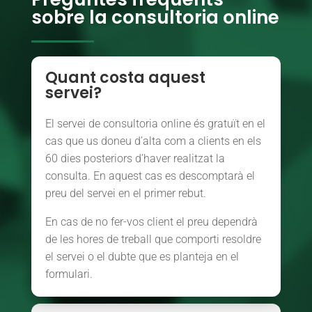
sobre la consultoria online
Quant costa aquest
servei?
El servei de consultoria online és gratuït en el
cas que us doneu d’alta com a clients en els
60 dies posteriors d’haver realitzat la
consulta. En aquest cas es descomptarà el
preu del servei en el primer rebut.
En cas de no fer-vos client el preu dependrà
de les hores de treball que comporti resoldre
el servei o el dubte que es planteja en el
formulari.