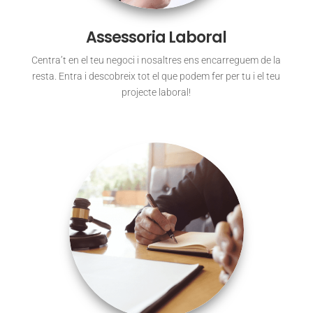
Assessoria Laboral
Centra’t en el teu negoci i nosaltres ens encarreguem de la
resta. Entra i descobreix tot el que podem fer per tu i el teu
projecte laboral!