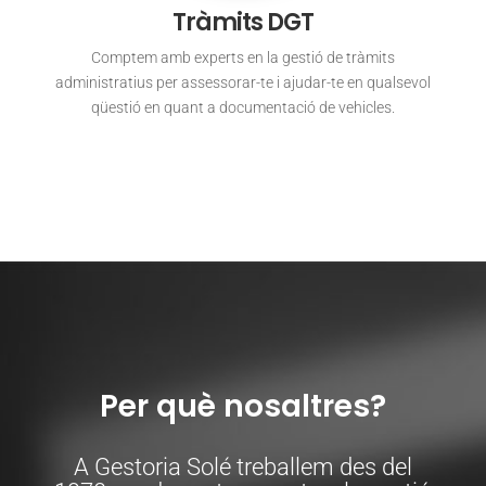
Tràmits DGT
Comptem amb experts en la gestió de tràmits
administratius per assessorar-te i ajudar-te en qualsevol
qüestió en quant a documentació de vehicles.
Per què nosaltres?
A Gestoria Solé treballem des del