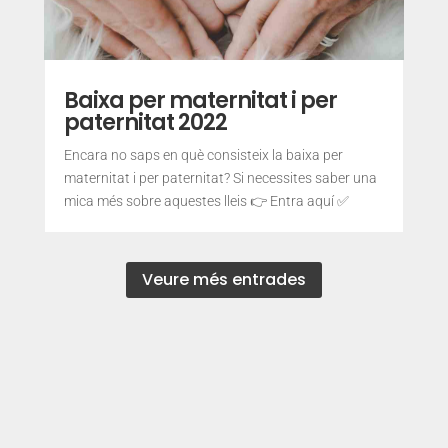
Baixa per maternitat i per
paternitat 2022
Encara no saps en què consisteix la baixa per
maternitat i per paternitat? Si necessites saber una
mica més sobre aquestes lleis 👉 Entra aquí ✅
Veure més entrades