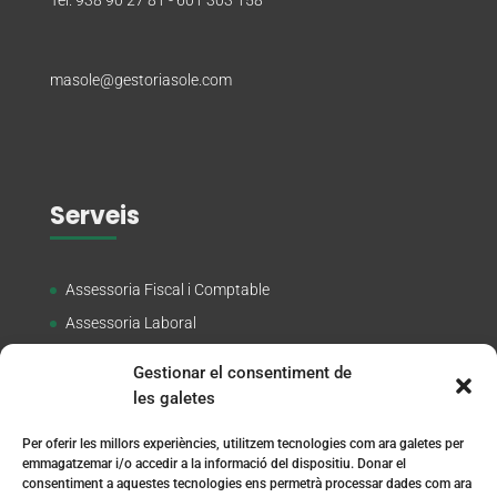
masole@gestoriasole.com
Serveis
Assessoria Fiscal i Comptable
Assessoria Laboral
Corredoria d’Assegurances
Gestionar el consentiment de
Assessoria Jurídica
les galetes
Tràmits a DGT
Per oferir les millors experiències, utilitzem tecnologies com ara galetes per
Assessoria LOPD
emmagatzemar i/o accedir a la informació del dispositiu. Donar el
consentiment a aquestes tecnologies ens permetrà processar dades com ara
Altres Tràmits