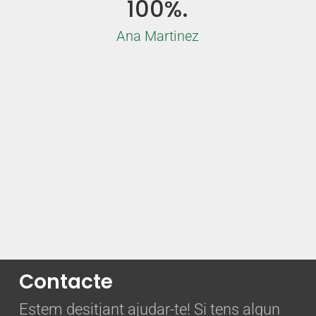
100%.
Ana Martinez
Contacte
Estem desitjant ajudar-te! Si tens algun